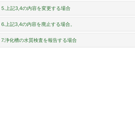
農業者年金(経営移譲により)を受けようとすると
この土地改良区の管理施設及び土地を他の目的に使用する場合
合併浄化槽からの排水を水路に放流するとき。
地区除外の届け出と『決済金』の納付が必要になります。
5.上記3,4の内容を変更する場合
組合員の住所が変わったとき
生活排水を水路に放流するとき。
田を宅地、道路、畑地に変えると
組合員資格得喪通
水路に橋をかけて通路にするとき。
6.上記3,4の内容を廃止する場合。
き。
例
農地の宅地開発により雨水を水路に放流するとき
名義変更するとき。
水路を改修、装工、改造するとき。
ダウンロード
7.浄化槽の水質検査を報告する場合
工場排水等を水路に放流するとき。etc…
放流場所を変更するとき。
（道路・畑は不要）
地区除外申請書
水路敷きに看板を立てるとき。
下水道に接続し、合併浄化槽を使用しなくなった
組合員資格得喪通知書
(印刷する際は用紙設定を
使用場所を変更するとき。etc…
浄化槽法第11条の検査結果と年3回以上の保守点検結果の報告
水路敷きに電柱を立てるとき。etc…
水路敷きに立ててある看板を撤去したとき。
（ 〃 ）
農地転用等の通知
ダウンロード
組合員資格得喪通知書記入例
水路敷きに立ててある電柱を撤去したとき。etc…
※添付書類は他に公図が必要になります。
ダウンロード
ダウンロード
排水放流許可申請書
※「組合員資格得喪通知書」と「農地転用等の通知書」はA3
ご注意ください
公共機関（市・町、農業委員会、法務局等）
変更届及び記入例
排水放流許可に係る水質検査の報告について
ダウンロード
排水放流に係る意見書
ダウンロード
改良区の組合員名簿、土地台帳は変更されません。
水質基準
施設の廃止届及び記入例
排水放流に係る意見書（関係者用）
管理施設(土地)使用申請書
排水放流水路関係者同意書
水路用地使用に係る意見書
使用料及び調査費
水路関係者同意書