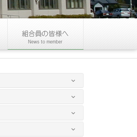
 組合員資格得喪通知書は関係農協
き
用排水路に放流する場合。
るとき