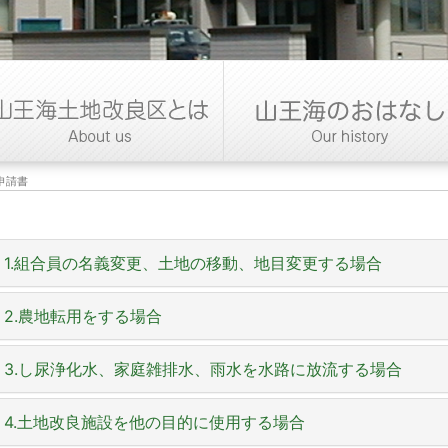
申請書
1.組合員の名義変更、土地の移動、地目変更する場合
手続きをしないと、あなたの名義と賦課地籍は変わりません。
2.農地転用をする場合
本支所にもあります。
3.し尿浄化水、家庭雑排水、雨水を水路に放流する場合
農地を宅地・畑などに帰るとき
耕作する土地の全部または一部の異動があったと
住宅の使用雑排水、雨水並びに営業による排水を改良区管理の
4.土地改良施設を他の目的に使用する場合
公共事業により農地が買収されたとき
組合員が死亡したとき、または老齢で経営交代す