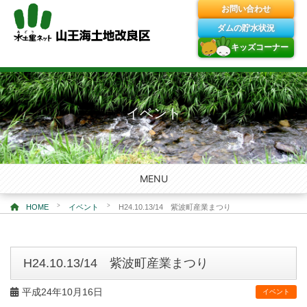
お問い合わせ
ダムの貯水状況
キッズコーナー
Skip
to
content
イベント
MENU
>
>
HOME
イベント
H24.10.13/14 紫波町産業まつり
H24.10.13/14 紫波町産業まつり
平成24年10月16日
イベント