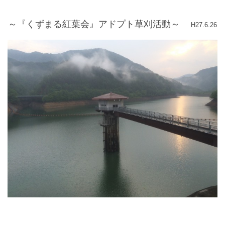
～『くずまる紅葉会』アドプト草刈活動～
H27.6.26