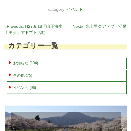
category:
イベント
投
«Previous:
H27.6.18『山王海水
Next»:
水土里会アドプト活動
土里会』アドプト活動
稿
ナ
カテゴリー一覧
ビ
ゲ
ー
お知らせ (104)
シ
その他 (75)
ョ
ン
イベント (96)