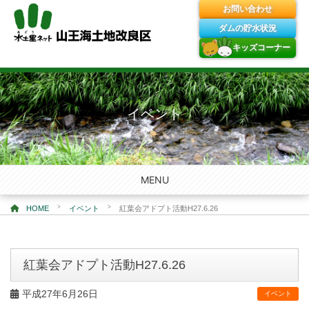
お問い合わせ
ダムの貯水状況
キッズコーナー
Skip
to
content
イベント
MENU
>
>
HOME
イベント
紅葉会アドプト活動H27.6.26
紅葉会アドプト活動H27.6.26
平成27年6月26日
イベント