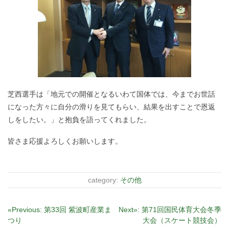
芝西選手は「地元での開催となるいわて国体では、今までお世話
になった方々に自分の滑りを見てもらい、結果を出すことで恩返
しをしたい。」と抱負を語ってくれました。
皆さま応援よろしくお願いします。
category:
その他
投
«Previous:
第33回 紫波町産業ま
Next»:
第71回国民体育大会冬季
つり
大会（スケート競技会）
稿