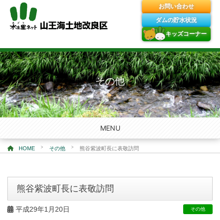
お問い合わせ
ダムの貯水状況
キッズコーナー
Skip
to
content
その他
MENU
>
>
HOME
その他
熊谷紫波町長に表敬訪問
熊谷紫波町長に表敬訪問
平成29年1月20日
その他