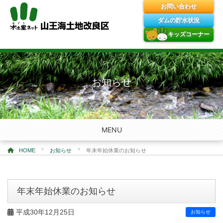
お問い合わせ
ダムの貯水状況
キッズコーナー
Skip
to
content
お知らせ
MENU
>
>
HOME
お知らせ
年末年始休業のお知らせ
年末年始休業のお知らせ
平成30年12月25日
お知らせ