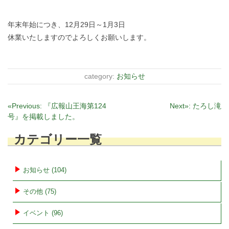
年末年始につき、12月29日～1月3日
休業いたしますのでよろしくお願いします。
category:
お知らせ
投
«Previous:
『広報山王海第124
Next»:
たろし滝
号』を掲載しました。
稿
ナ
カテゴリー一覧
ビ
ゲ
ー
お知らせ (104)
シ
その他 (75)
ョ
ン
イベント (96)