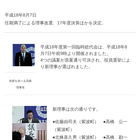
平成18年8月7日
任期満了による理事改選、17年度決算ほかを決定。
平成18年度第一回臨時総代会は、平成18年8
月7日午前9時より開催されました。
4つの議案が原案通り可決され、役員選挙によ
り新理事が選ばれました。
挨拶を述べる高橋
理事長
新理事は次の通りです。
●佐藤由司夫（紫波町） ●高橋 公一
（紫波町）
●北條喜久男（紫波町） ●高橋 勘一