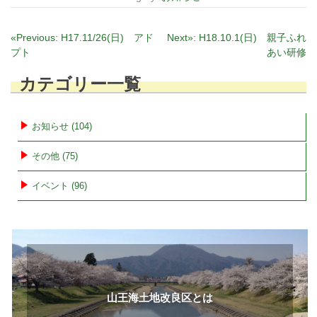
投
«Previous:
H17.11/26(日) アド
Next»:
H18.10.1(日) 親子ふれ
プト
あい研修
稿
ナ
カテゴリー一覧
ビ
ゲ
ー
お知らせ (104)
シ
その他 (75)
ョ
ン
イベント (96)
山王海土地改良区とは