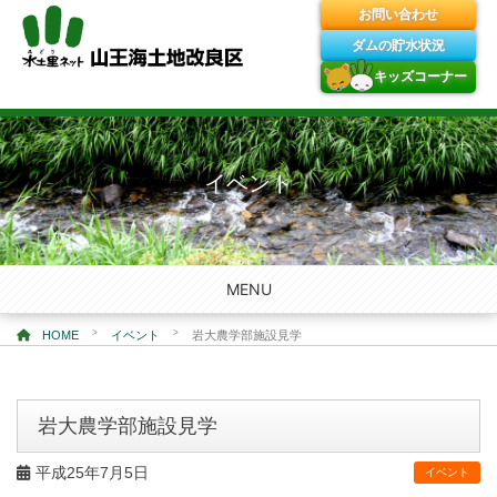
お問い合わせ
ダムの貯水状況
キッズコーナー
Skip
to
content
イベント
MENU
>
>
HOME
イベント
岩大農学部施設見学
岩大農学部施設見学
平成25年7月5日
イベント