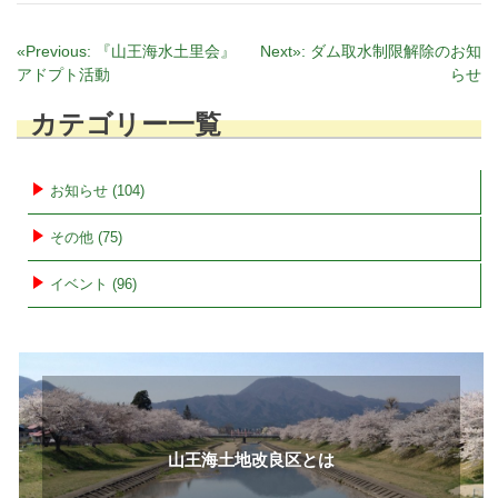
投
«Previous:
『山王海水土里会』
Next»:
ダム取水制限解除のお知
アドプト活動
らせ
稿
ナ
カテゴリー一覧
ビ
ゲ
ー
お知らせ (104)
シ
その他 (75)
ョ
ン
イベント (96)
山王海土地改良区とは