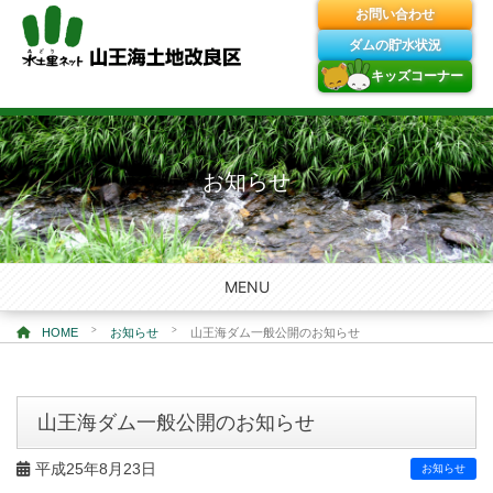
お問い合わせ
ダムの貯水状況
キッズコーナー
Skip
to
content
お知らせ
MENU
>
>
HOME
お知らせ
山王海ダム一般公開のお知らせ
山王海ダム一般公開のお知らせ
平成25年8月23日
お知らせ