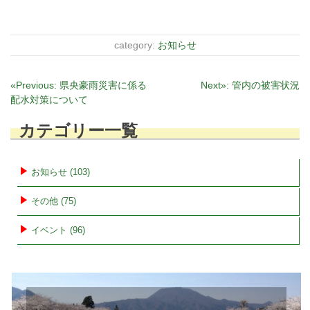
category:
お知らせ
投
«Previous:
県央豪雨災害に係る
Next»:
管内の被害状況
配水対策について
稿
ナ
カテゴリー一覧
ビ
ゲ
ー
お知らせ (103)
シ
その他 (75)
ョ
ン
イベント (96)