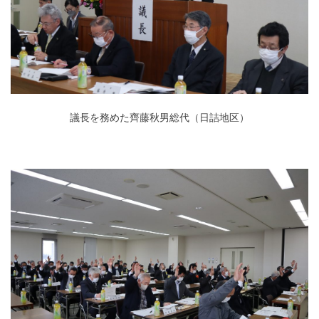
議長を務めた齊藤秋男総代（日詰地区）