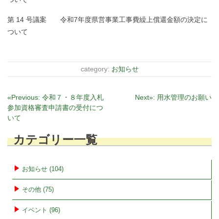
第 14 号議案 令和7年度県営事業工事費繰上償還金額の決定に
ついて
category:
お知らせ
投
«Previous:
令和７・８年度入札
Next»:
用水管理のお願い
参加資格審査申請書の受付につ
稿
いて
ナ
ビ
カテゴリー一覧
ゲ
ー
お知らせ (104)
シ
ョ
その他 (75)
ン
イベント (96)