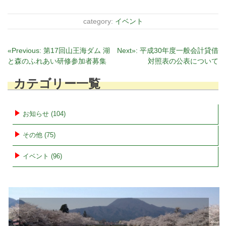
category:
イベント
投
«Previous:
第17回山王海ダム 湖
Next»:
平成30年度一般会計貸借
と森のふれあい研修参加者募集
対照表の公表について
稿
ナ
カテゴリー一覧
ビ
ゲ
ー
お知らせ (104)
シ
その他 (75)
ョ
ン
イベント (96)