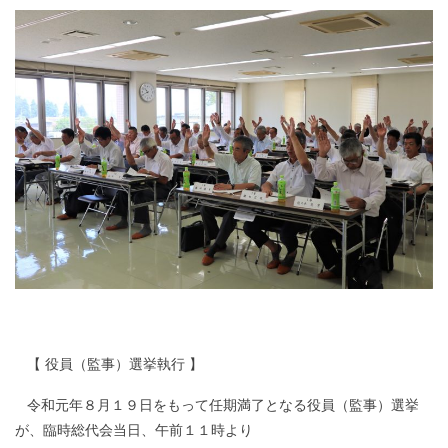
□
【 役員（監事）選挙執行 】
□
令和元年８月１９日をもって任期満了となる役員（監事）選挙
が、臨時総代会当日、午前１１時より