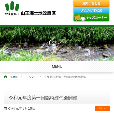
お問い合わせ
ダムの貯水状況
キッズコーナー
Skip
to
content
イベント
MENU
>
>
HOME
イベント
令和元年度第一回臨時総代会開催
令和元年度第一回臨時総代会開催
令和元年8月19日
イベント