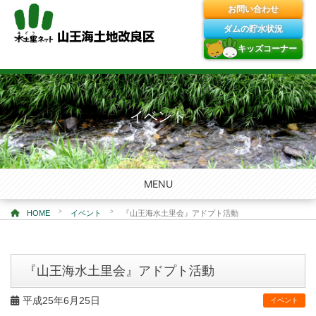
お問い合わせ
ダムの貯水状況
キッズコーナー
Skip
to
content
イベント
MENU
>
>
HOME
イベント
『山王海水土里会』アドプト活動
『山王海水土里会』アドプト活動
平成25年6月25日
イベント