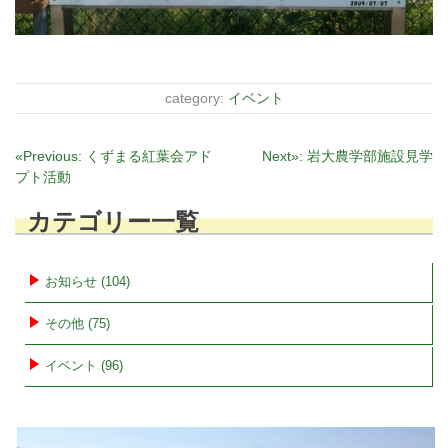
category:
イベント
投
«Previous:
くずまる紅葉会アド
Next»:
岩大農学部施設見学
プト活動
稿
ナ
カテゴリー一覧
ビ
ゲ
ー
お知らせ (104)
シ
その他 (75)
ョ
ン
イベント (96)