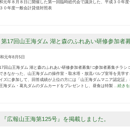
和元年８月８日に開催した第一回臨時総代会で議決した、平成３０年度一
３０年度一般会計貸借対照表
第17回山王海ダム 湖と森のふれあい研修参加者
和元年8月5日
17回山王海ダム 湖と森のふれあい研修参加者募集! □参加者募集チラシ
できなかった、山王海ダムの操作室・取水塔・放流バルブ室等を見学す
イズに参加して、回答成績が上位の方には「山王海ダムマニア認定証」
王海ダム・葛丸ダムのダムカードをプレゼントし、昼食は特製
...続き
『広報山王海第125号』を掲載しました。