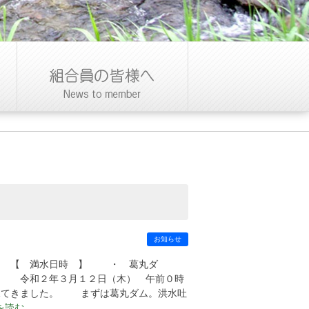
お知らせ
。 【 満水日時 】 ・ 葛丸ダ
 令和２年３月１２日（木） 午前０時
を見てきました。 まずは葛丸ダム。洪水吐
きを読む