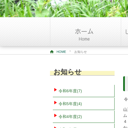
>
HOME
お知らせ
お知らせ
令和6年度(7)
令
令和5年度(4)
山
ム
令和4年度(2)
４
か