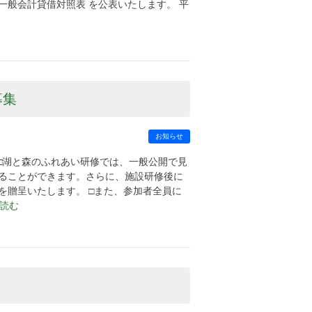
般会計貸借対照表 を公表いたします。 平
募集
お知らせ
 □湖と森のふれあい研修では、一般公開で見
ることができます。さらに、施設研修後に
を贈呈いたします。 □また、参加者全員に
を読む