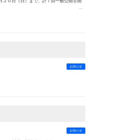
０月２０日（日）まで、計７回一般公開を開
まして感謝申し上げます。
...
お知らせ
お知らせ