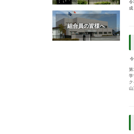
令
成
組合員の皆様へ
令
第
学
ク
山